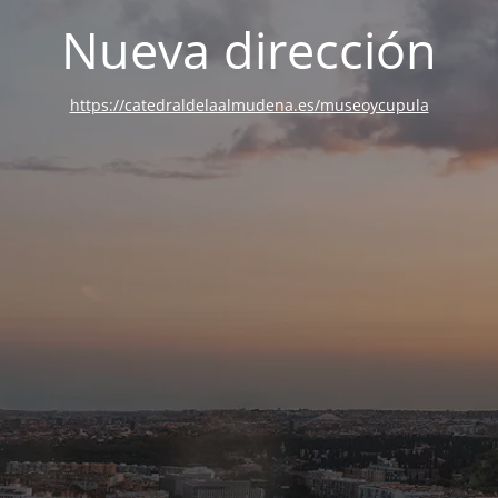
Nueva dirección
https://catedraldelaalmudena.es/museoycupula